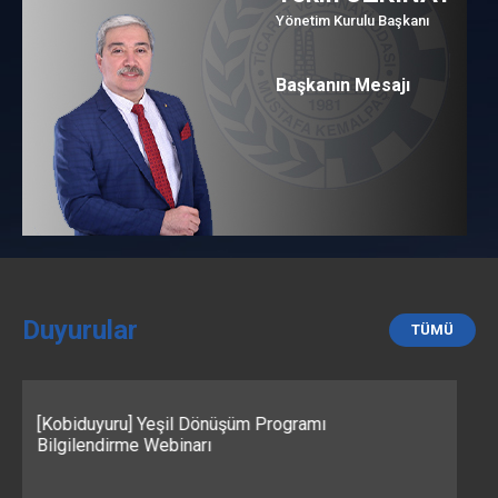
Yönetim Kurulu Başkanı
Başkanın Mesajı
Duyurular
TÜMÜ
“KOBİ'ler için Yapay Zekâyı Etkin Kullanmak: Uyum,
Fikri Mülkiyet ve Risk Yönetimi” Webinarı