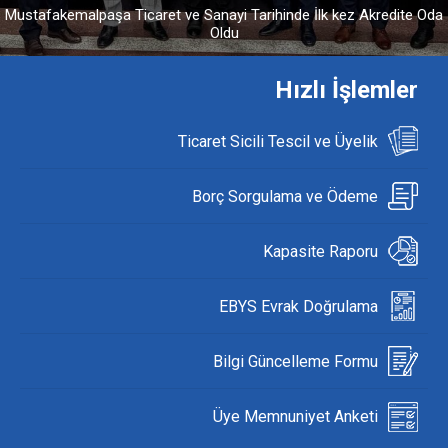
Türkiye Odalar ve Borsalar Birliğimizin 82. Genel Kurul Toplantısı’na
katılım sağladık.
Hızlı İşlemler
Ticaret Sicili Tescil ve Üyelik
Borç Sorgulama ve Ödeme
Kapasite Raporu
EBYS Evrak Doğrulama
Bilgi Güncelleme Formu
Üye Memnuniyet Anketi